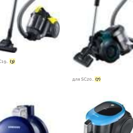
C19..
(3)
для SC20..
(7)