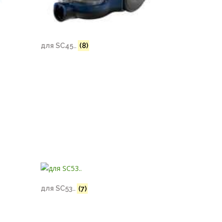
для SC45..
(8)
для SC53..
(7)