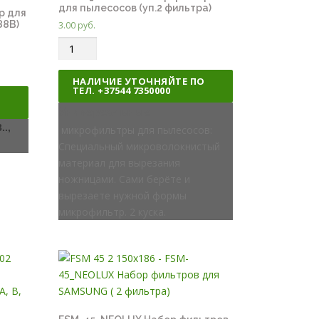
для пылесосов (уп.2 фильтра)
р для
88B)
3.00
руб.
Q
u
a
НАЛИЧИЕ УТОЧНЯЙТЕ ПО
ТЕЛ. +37544 7350000
n
О
t
Универсальные
i
.,
микрофильтры для пылесосов:
t
Специальный микроволокнистый
y
материал для вырезания
ножницами. Сами берёте и
вырезаете нужной формы
микрофильтр. 2 куска.