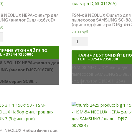
8 NEOLUX HEPA-фильтр для
FSM-08 NEOLUX Фильтр для
NG (аналог DJ97-01670D)
пылесосов SAMSUNG SC-88.
(ориг. код фильтра DJ63-011
уб.
20.00
руб.
Q
u
ЛИЧИЕ УТОЧНЯЙТЕ ПО
a
. +37544 7350000
НАЛИЧИЕ УТОЧНЯЙТЕ П
ТЕЛ. +37544 7350000
n
8 NEOLUX HEPA-фильтр для
t
FSM-08 NEOLUX Фильтр для
NG (аналог DJ97-01670D)
i
пылесосов SAMSUNG SC-88.. (
t
код фильтра DJ63-01126A)
NG серии SC88...
y
5_NEOLUX Набор фильтров