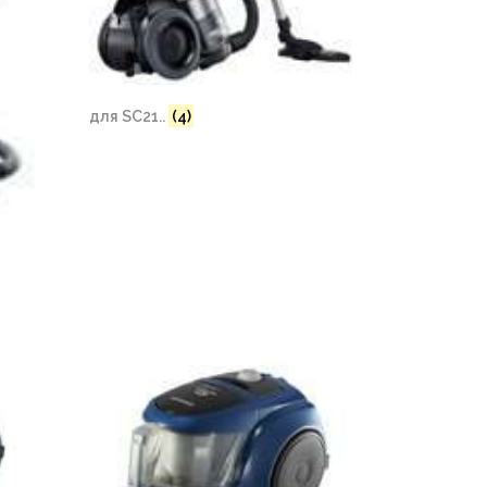
для SC21..
(4)