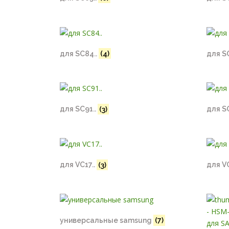
для SC84..
(4)
для S
для SC91..
(3)
для S
для VC17..
(3)
для V
универсальные samsung
(7)