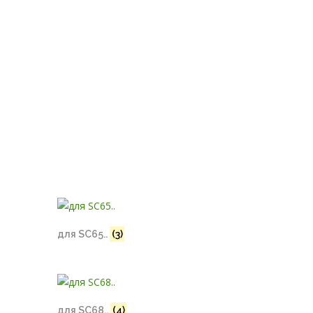
для SC65..
(3)
для SC68..
(4)