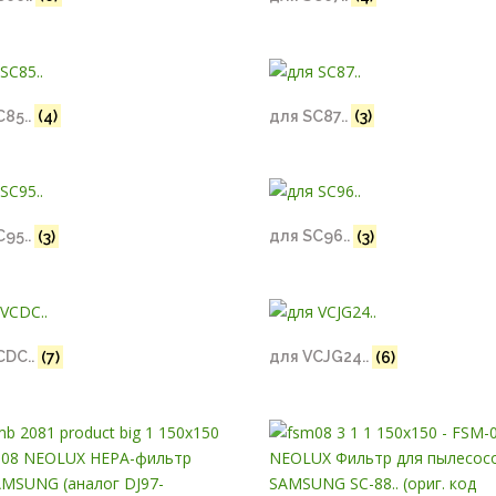
C85..
(4)
для SC87..
(3)
C95..
(3)
для SC96..
(3)
CDC..
(7)
для VCJG24..
(6)