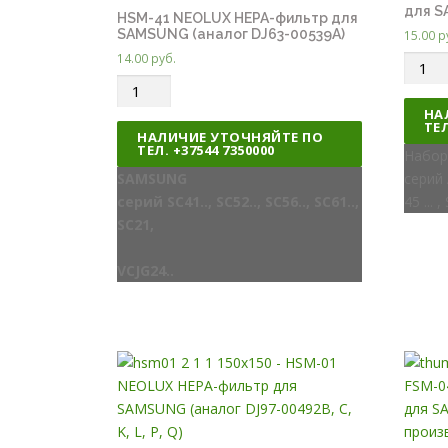
для S
HSM-41 NEOLUX HEPA-фильтр для
SAMSUNG (аналог DJ63-00539A)
15.00
р
14.00
руб.
Q
Q
u
u
a
НА
ТЕЛ
a
n
НАЛИЧИЕ УТОЧНЯЙТЕ ПО
ТЕЛ. +37544 7350000
n
t
Набор
t
SAMSUNG
i
серий A
i
серий SC41.., SC52.., SC56.., SC61..,
t
45 ... ,
t
SC21,
y
y
VCJG24..