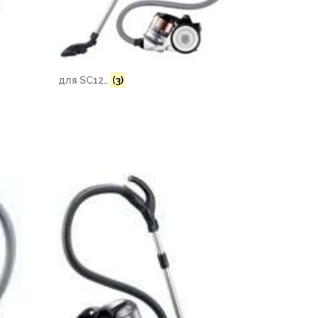
для SC12..
(3)