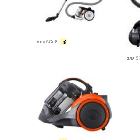
для SC06..
(3)
для S