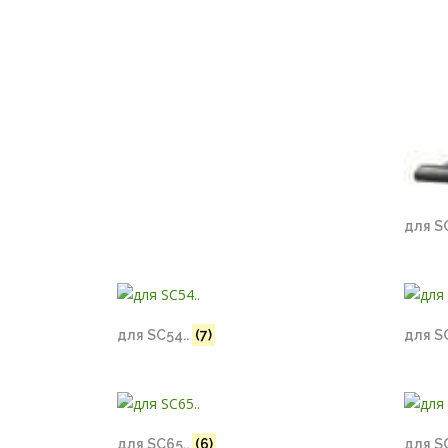
для SC
для SC54..
(7)
для S
для SC65..
(6)
для S