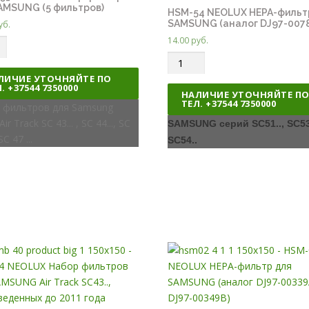
AMSUNG (5 фильтров)
HSM-54 NEOLUX HEPA-фильт
SAMSUNG (аналог DJ97-007
уб.
14.00
руб.
Q
u
ЛИЧИЕ УТОЧНЯЙТЕ ПО
. +37544 7350000
a
НАЛИЧИЕ УТОЧНЯЙТЕ П
ТЕЛ. +37544 7350000
 фильтров для Samsung
n
ir Track SC 43... , SC 44..., SC
t
SAMSUNG серий SC51.., SC53.
 SC 47 ...
i
SC54..
t
y