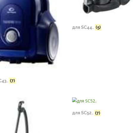
для SC44..
(5)
C43..
(7)
для SC52..
(7)