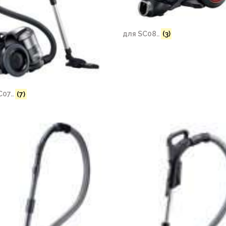
для SC08..
(3)
C07..
(7)