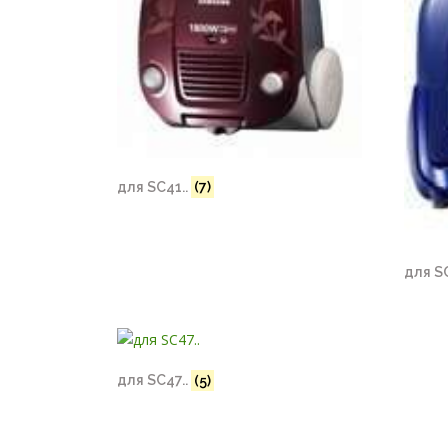
для SC41..
(7)
для S
для SC47..
(5)