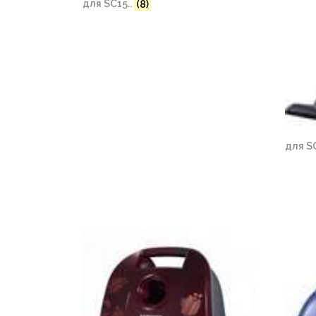
для SC15..
(8)
для S