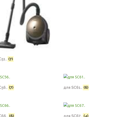
51..
(7)
C56..
(7)
для SC61..
(6)
C66..
(6)
для SC67..
(4)