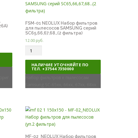
.
FSM-01 NEOLUX Набор фильтров
26A)
для пылесосов SAMSUNG серий
SC65,66,67,68…(2 фильтра)
12.00
руб.
Q
u
О
a
НАЛИЧИЕ УТОЧНЯЙТЕ ПО
ТЕЛ. +37544 7350000
n
ориг.
t
Набор фильтров к пылесосам
i
Samsung SC-65xx, 66xx, 67xx, 68xx
t
y
MF-02_NEOLUX Набор фильтров