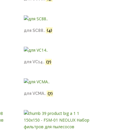
для SC88..
(4)
для VC14..
(7)
для VCMA..
(7)