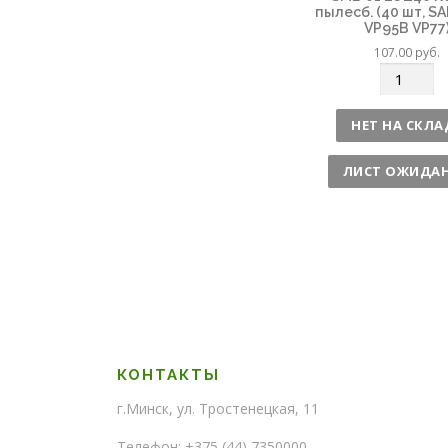
пылесб. (40 шт, 
VP95B VP77
107.00
руб.
К
о
л
НЕТ НА СКЛА
и
ч
ЛИСТ ОЖИДА
е
с
т
в
о
КОНТАКТЫ
г.Минск, ул. Тростенецкая, 11
Телефон: +375 (44) 7350000