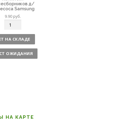
есборников д/
есоса Samsung
9.90
руб.
К
о
л
ЕТ НА СКЛАДЕ
и
ч
СТ ОЖИДАНИЯ
е
с
т
в
о
Ы НА КАРТЕ