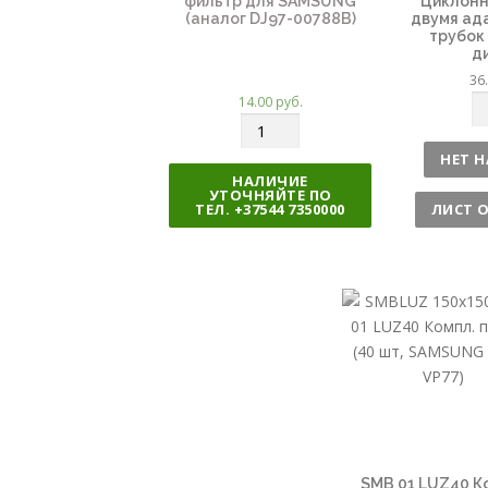
фильтр для SAMSUNG
Циклонн
(аналог DJ97-00788B)
двумя ад
трубок 
д
36
14.00
руб.
К
К
о
о
л
НЕТ Н
л
и
НАЛИЧИЕ
УТОЧНЯЙТЕ ПО
и
ч
ТЕЛ. +37544 7350000
ЛИСТ 
ч
е
е
с
с
т
т
в
в
о
о
SMB 01 LUZ40 К