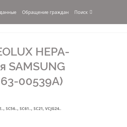
 данные
Обращение граждан
Поиск
EOLUX HEPA-
ля SAMSUNG
J63-00539A)
., SC56.., SC61.., SC21,
VCJG24..