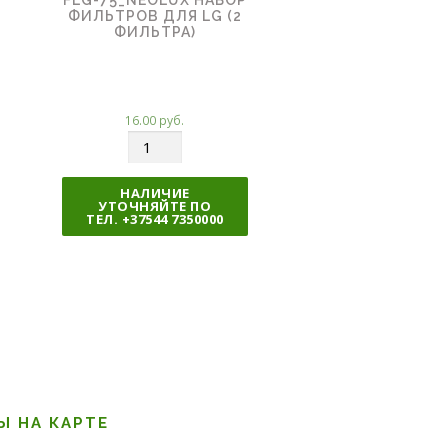
ФИЛЬТРОВ ДЛЯ LG (2
ФИЛЬТРА)
16.00
руб.
К
о
л
НАЛИЧИЕ
УТОЧНЯЙТЕ ПО
и
ТЕЛ. +37544 7350000
ч
е
с
т
в
о
Ы НА КАРТЕ