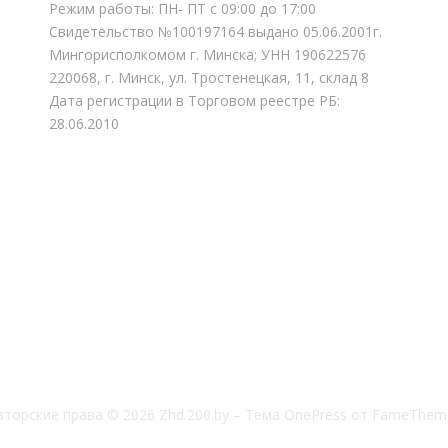
Режим работы: ПН- ПТ с 09:00 до 17:00
Свидетельство №100197164 выдано 05.06.2001г.
Мингорисполкомом г. Минска; УНН 190622576
220068, г. Минск, ул. Тростенецкая, 11, склад 8
Дата регистрации в Торговом реестре РБ:
28.06.2010
вторские права © 2026 Zhd.200.by
–
Тема
OnePress
от FameThem