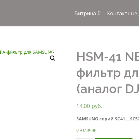
Витрина
Контактные
HSM-41 N
фильтр д
(аналог D
14.00
руб.
SAMSUNG
серий SC41.., SC52.
В наличии