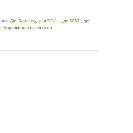
ории:
Для Samsung
,
для SC41..
,
для SC52..
,
для
есборники для пылесосов