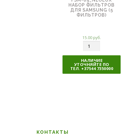
НАБОР ФИЛЬТРОВ
ДЛЯ SAMSUNG (5
ФИЛЬТРОВ)
15.00
руб.
К
о
л
НАЛИЧИЕ
УТОЧНЯЙТЕ ПО
и
ТЕЛ. +37544 7350000
ч
е
с
т
в
о
КОНТАКТЫ