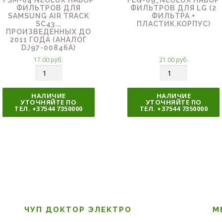
ФИЛЬТРОВ ДЛЯ
ФИЛЬТРОВ ДЛЯ LG (2
SAMSUNG AIR TRACK
ФИЛЬТРА +
SC43..,
ПЛАСТИК.КОРПУС)
ПРОИЗВЕДЕННЫХ ДО
2011 ГОДА (АНАЛОГ
DJ97-00846A)
17.00
руб.
21.00
руб.
К
К
о
о
л
л
НАЛИЧИЕ
НАЛИЧИЕ
УТОЧНЯЙТЕ ПО
УТОЧНЯЙТЕ ПО
и
и
ТЕЛ. +37544 7350000
ТЕЛ. +37544 7350000
ч
ч
е
е
с
с
т
т
в
в
о
о
ЧУП ДОКТОР ЭЛЕКТРО
М