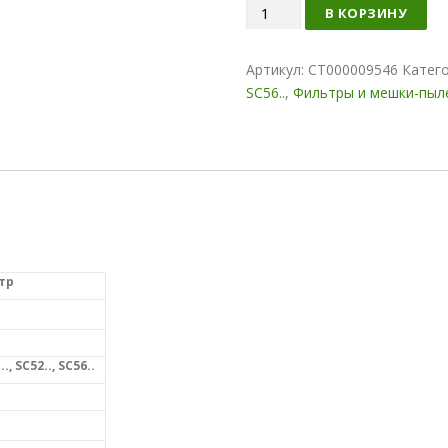
Количество
В КОРЗИНУ
Артикул:
СТ000009546
Катег
SC56..
,
Фильтры и мешки-пыл
тр
, SC52.., SC56..