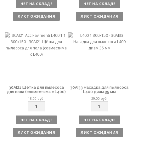
л
л
НЕТ НА СКЛАДЕ
НЕТ НА СКЛАДЕ
и
и
ч
ч
ЛИСТ ОЖИДАНИЯ
ЛИСТ ОЖИДАНИЯ
е
е
с
с
т
т
в
в
о
о
30AI21 Щётка для пылесоса
30AI33 Насадка для пылесоса
для пола (совместима с L400)
L400 диам.35 мм
18.00
руб.
29.00
руб.
К
К
о
о
л
л
НЕТ НА СКЛАДЕ
НЕТ НА СКЛАДЕ
и
и
ч
ч
ЛИСТ ОЖИДАНИЯ
ЛИСТ ОЖИДАНИЯ
е
е