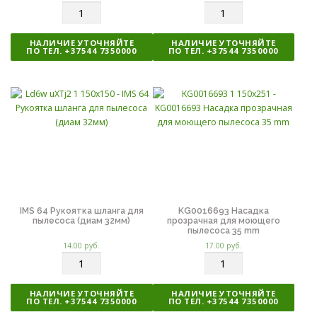
К
К
о
о
л
л
НАЛИЧИЕ УТОЧНЯЙТЕ
НАЛИЧИЕ УТОЧНЯЙТЕ
и
и
ПО ТЕЛ. +37544 7350000
ПО ТЕЛ. +37544 7350000
ч
ч
е
е
с
с
т
т
в
в
о
о
IMS 64 Рукоятка шланга для
KG0016693 Насадка
пылесоса (диам 32мм)
прозрачная для моющего
пылесоса 35 mm
14.00
руб.
17.00
руб.
К
К
о
о
л
л
НАЛИЧИЕ УТОЧНЯЙТЕ
НАЛИЧИЕ УТОЧНЯЙТЕ
и
и
ПО ТЕЛ. +37544 7350000
ПО ТЕЛ. +37544 7350000
ч
ч