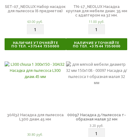
SET-07_NEOLUX Набор насадок
TN-17_NEOLUX Насадка
для пылесоса (6 предметов)
круглая для мебели диам. 35 мм
с адаптером на 32 мм.
63.00
руб.
11.00
руб.
К
К
о
о
л
л
НАЛИЧИЕ УТОЧНЯЙТЕ
НАЛИЧИЕ УТОЧНЯЙТЕ
и
и
ПО ТЕЛ. +37544 7350000
ПО ТЕЛ. +37544 7350000
ч
ч
е
е
с
с
т
т
в
в
о
о
30AI32 Насадка для пылесоса
00097 Насадка д/пылесоса т-
L300 диам.45 мм
образная малая 32 мм
3.20
руб.
К
30.80
руб.