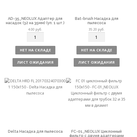
AD-35_NEOLUX Адаптер для
Bat-brush Насадка для
насадок (32 на 35мм) (уп. 1 шт.)
пылесоса
4.00
руб.
35.20
руб.
К
К
о
о
л
л
НЕТ НА СКЛАДЕ
НЕТ НА СКЛАДЕ
и
и
ч
ч
ЛИСТ ОЖИДАНИЯ
ЛИСТ ОЖИДАНИЯ
е
е
с
с
т
т
в
в
о
о
Delta Насадка для пылесоса
FC-01_NEOLUX Циклонный
фильтр с двумя адаптерами