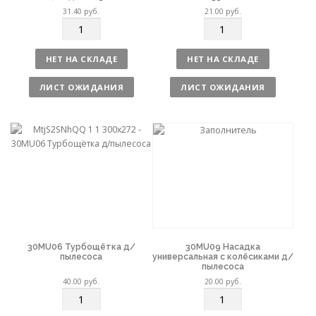
31.40
руб.
21.00
руб.
К
К
о
о
л
л
НЕТ НА СКЛАДЕ
НЕТ НА СКЛАДЕ
и
и
ч
ч
ЛИСТ ОЖИДАНИЯ
ЛИСТ ОЖИДАНИЯ
е
е
с
с
т
т
в
в
о
о
30MU06 Турбощётка д/
30MU09 Насадка
пылесоса
универсальная с колёсиками д/
пылесоса
40.00
руб.
20.00
руб.
К
К
о
о