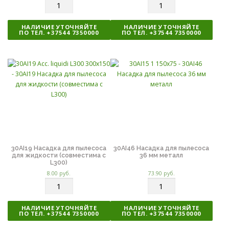
К
К
о
о
л
л
НАЛИЧИЕ УТОЧНЯЙТЕ
НАЛИЧИЕ УТОЧНЯЙТЕ
и
и
ПО ТЕЛ. +37544 7350000
ПО ТЕЛ. +37544 7350000
ч
ч
е
е
с
с
т
т
в
в
о
о
30AI19 Насадка для пылесоса
30AI46 Насадка для пылесоса
для жидкости (совместима с
36 мм металл
L300)
8.00
руб.
73.90
руб.
К
К
о
о
л
л
НАЛИЧИЕ УТОЧНЯЙТЕ
НАЛИЧИЕ УТОЧНЯЙТЕ
и
и
ПО ТЕЛ. +37544 7350000
ПО ТЕЛ. +37544 7350000
ч
ч