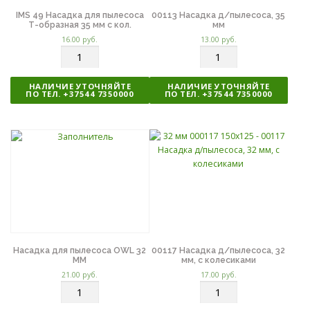
IMS 49 Насадка для пылесоса
00113 Насадка д/пылесоса, 35
Т-образная 35 мм с кол.
мм
16.00
руб.
13.00
руб.
К
К
о
о
л
л
НАЛИЧИЕ УТОЧНЯЙТЕ
НАЛИЧИЕ УТОЧНЯЙТЕ
и
и
ПО ТЕЛ. +37544 7350000
ПО ТЕЛ. +37544 7350000
ч
ч
е
е
с
с
т
т
в
в
о
о
Насадка для пылесоса OWL 32
00117 Насадка д/пылесоса, 32
MM
мм, с колесиками
21.00
руб.
17.00
руб.
К
К
о
о