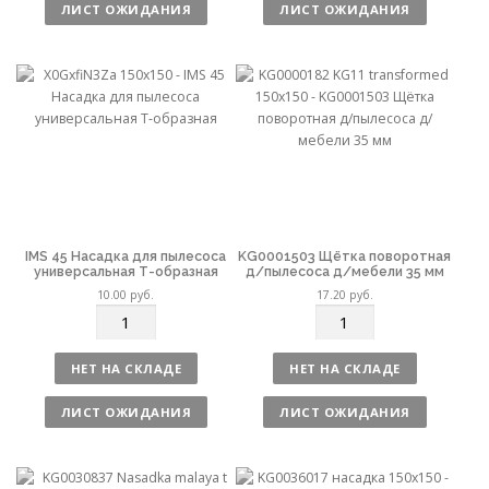
ЛИСТ ОЖИДАНИЯ
ЛИСТ ОЖИДАНИЯ
е
е
с
с
т
т
в
в
о
о
IMS 45 Насадка для пылесоса
KG0001503 Щётка поворотная
универсальная Т-образная
д/пылесоса д/мебели 35 мм
10.00
руб.
17.20
руб.
К
К
о
о
л
л
НЕТ НА СКЛАДЕ
НЕТ НА СКЛАДЕ
и
и
ч
ч
ЛИСТ ОЖИДАНИЯ
ЛИСТ ОЖИДАНИЯ
е
е
с
с
т
т