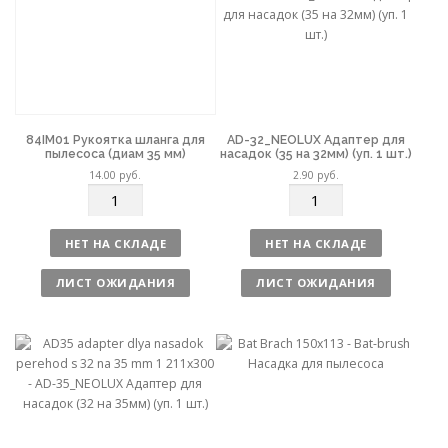
о
о
84IM01 Рукоятка шланга для
AD-32_NEOLUX Адаптер для
пылесоса (диам 35 мм)
насадок (35 на 32мм) (уп. 1 шт.)
14.00
руб.
2.90
руб.
К
К
о
о
л
л
НЕТ НА СКЛАДЕ
НЕТ НА СКЛАДЕ
и
и
ч
ч
ЛИСТ ОЖИДАНИЯ
ЛИСТ ОЖИДАНИЯ
е
е
с
с
т
т
в
в
о
о