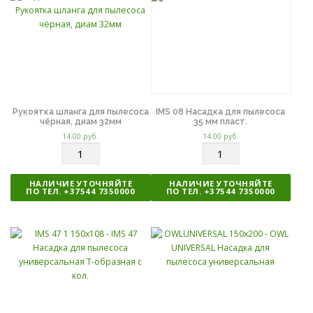
т
т
в
в
о
о
Рукоятка шланга для пылесоса
IMS 08 Насадка для пылесоса
чёрная, диам 32мм
35 мм пласт.
14.00
руб.
14.00
руб.
К
К
о
о
л
л
НАЛИЧИЕ УТОЧНЯЙТЕ
НАЛИЧИЕ УТОЧНЯЙТЕ
и
и
ПО ТЕЛ. +37544 7350000
ПО ТЕЛ. +37544 7350000
ч
ч
е
е
с
с
т
т
в
в
о
о