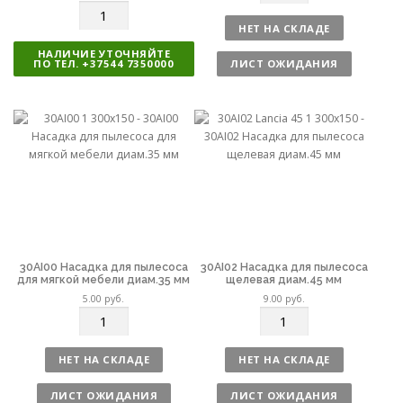
о
К
л
о
НЕТ НА СКЛАДЕ
и
л
НАЛИЧИЕ УТОЧНЯЙТЕ
ч
и
ПО ТЕЛ. +37544 7350000
ЛИСТ ОЖИДАНИЯ
е
ч
с
е
т
с
в
т
о
в
о
30AI00 Насадка для пылесоса
30AI02 Насадка для пылесоса
для мягкой мебели диам.35 мм
щелевая диам.45 мм
5.00
руб.
9.00
руб.
К
К
о
о
л
л
НЕТ НА СКЛАДЕ
НЕТ НА СКЛАДЕ
и
и
ч
ч
ЛИСТ ОЖИДАНИЯ
ЛИСТ ОЖИДАНИЯ