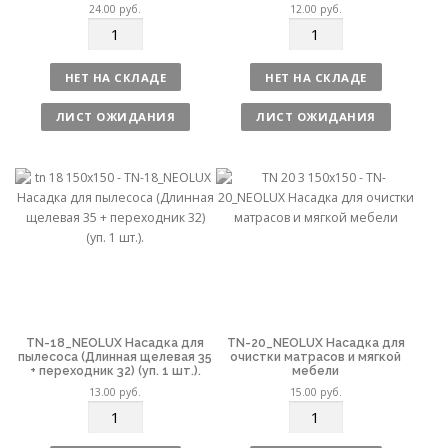
24.00
руб.
12.00
руб.
К
К
о
о
л
л
НЕТ НА СКЛАДЕ
НЕТ НА СКЛАДЕ
и
и
ч
ч
ЛИСТ ОЖИДАНИЯ
ЛИСТ ОЖИДАНИЯ
е
е
с
с
т
т
в
в
о
о
TN-18_NEOLUX Насадка для
TN-20_NEOLUX Насадка для
пылесоса (Длинная щелевая 35
очистки матрасов и мягкой
+ переходник 32) (уп. 1 шт.).
мебели
13.00
руб.
15.00
руб.
К
К
о
о