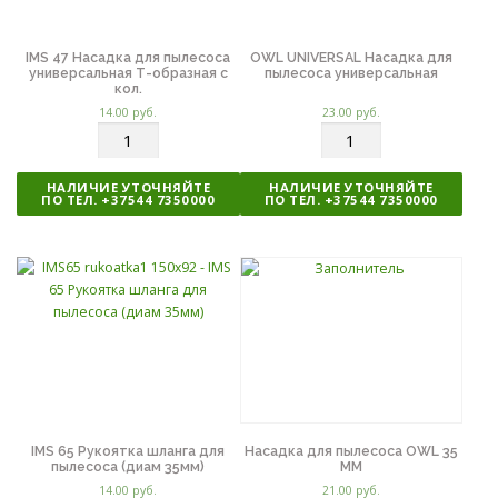
IMS 47 Насадка для пылесоса
OWL UNIVERSAL Насадка для
универсальная Т-образная с
пылесоса универсальная
кол.
14.00
руб.
23.00
руб.
К
К
о
о
л
л
НАЛИЧИЕ УТОЧНЯЙТЕ
НАЛИЧИЕ УТОЧНЯЙТЕ
и
и
ПО ТЕЛ. +37544 7350000
ПО ТЕЛ. +37544 7350000
ч
ч
е
е
с
с
т
т
в
в
о
о
IMS 65 Рукоятка шланга для
Насадка для пылесоса OWL 35
пылесоса (диам 35мм)
MM
14.00
руб.
21.00
руб.