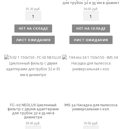
для трубок 32 и 35 мм в диамет
35.20
руб.
36.00
руб.
К
К
о
о
л
л
НЕТ НА СКЛАДЕ
НЕТ НА СКЛАДЕ
и
и
ч
ч
ЛИСТ ОЖИДАНИЯ
ЛИСТ ОЖИДАНИЯ
е
е
с
с
т
т
в
в
о
о
FC-02 NEOLUX Циклонный
IMS 34 Насадка для пылесоса
фильтр с двумя адаптерами
универсальная с кол.
для трубок 32 и 35 мм в
диаметре
39.00
руб.
19.00
руб.
К
К