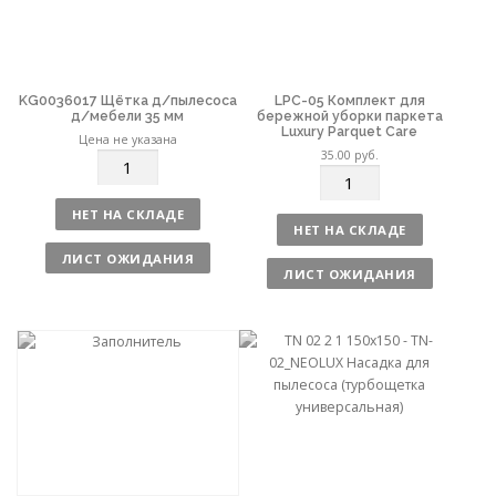
KG0036017 Щётка д/пылесоса
LPC-05 Комплект для
д/мебели 35 мм
бережной уборки паркета
Luxury Parquet Care
Цена не указана
35.00
руб.
К
К
о
о
л
НЕТ НА СКЛАДЕ
л
и
НЕТ НА СКЛАДЕ
и
ч
ЛИСТ ОЖИДАНИЯ
ч
е
ЛИСТ ОЖИДАНИЯ
е
с
с
т
т
в
в
о
о