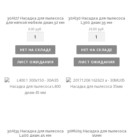
30AI27 Насадка для пылесоса
30AI30 Насадка для пылесоса
для мягкой мебели диам.32 мм
L300 диам.35 мм
6.00
руб.
26.00
руб.
К
К
о
о
л
л
НЕТ НА СКЛАДЕ
НЕТ НА СКЛАДЕ
и
и
ч
ч
ЛИСТ ОЖИДАНИЯ
ЛИСТ ОЖИДАНИЯ
е
е
с
с
т
т
в
в
о
о
30AI35 Насадка для пылесоса
30MU05 Насадка для пылесоса
L400 диам.45 мм
35мм