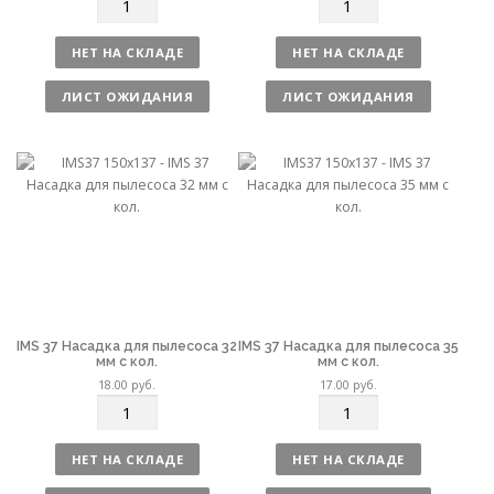
о
о
л
л
НЕТ НА СКЛАДЕ
НЕТ НА СКЛАДЕ
и
и
ч
ч
ЛИСТ ОЖИДАНИЯ
ЛИСТ ОЖИДАНИЯ
е
е
с
с
т
т
в
в
о
о
IMS 37 Насадка для пылесоса 32
IMS 37 Насадка для пылесоса 35
мм с кол.
мм с кол.
18.00
руб.
17.00
руб.
К
К
о
о
л
л
НЕТ НА СКЛАДЕ
НЕТ НА СКЛАДЕ
и
и
ч
ч