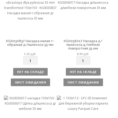
в
в
о
о
KG0030837 Насадка малая т-
KG0036017 Насадка д/
образная д/пылесоса 35 мм
пылесоса д/мебели
поворотная 35 мм
5.20
руб.
8.90
руб.
К
К
о
о
л
л
НЕТ НА СКЛАДЕ
НЕТ НА СКЛАДЕ
и
и
ч
ч
ЛИСТ ОЖИДАНИЯ
ЛИСТ ОЖИДАНИЯ
е
е
с
с
т
т
в
в
о
о