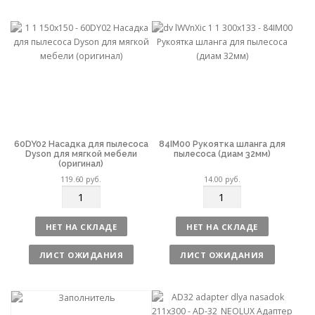
с
с
т
т
в
в
о
о
60DY02 Насадка для пылесоса
84IM00 Рукоятка шланга для
Dyson для мягкой мебели
пылесоса (диам 32мм)
(оригинал)
119.60
руб.
14.00
руб.
К
К
о
о
л
л
НЕТ НА СКЛАДЕ
НЕТ НА СКЛАДЕ
и
и
ч
ч
ЛИСТ ОЖИДАНИЯ
ЛИСТ ОЖИДАНИЯ
е
е
с
с
т
т
в
в