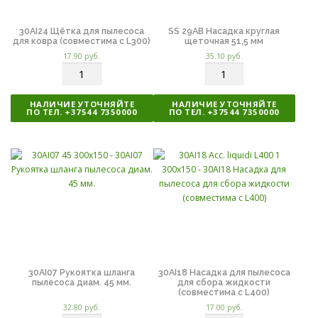
30AI24 Щётка для пылесоса
SS 29AB Насадка круглая
для ковра (совместима с L300)
щеточная 51,5 мм
17.90
руб.
35.10
руб.
К
К
о
о
л
л
НАЛИЧИЕ УТОЧНЯЙТЕ
НАЛИЧИЕ УТОЧНЯЙТЕ
и
и
ПО ТЕЛ. +37544 7350000
ПО ТЕЛ. +37544 7350000
ч
ч
е
е
с
с
т
т
в
в
о
о
30AI07 Рукоятка шланга
30AI18 Насадка для пылесоса
пылесоса диам. 45 мм.
для сбора жидкости
(совместима с L400)
32.80
руб.
17.00
руб.