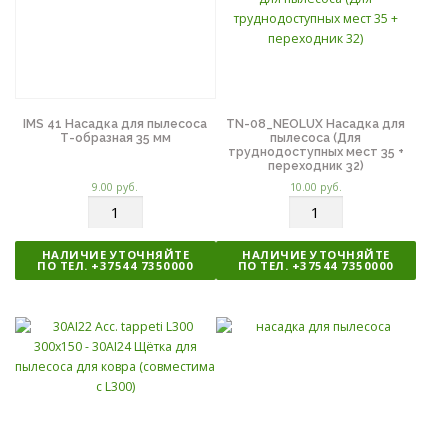
о
о
IMS 41 Насадка для пылесоса
TN-08_NEOLUX Насадка для
Т-образная 35 мм
пылесоса (Для
труднодоступных мест 35 +
переходник 32)
9.00
руб.
10.00
руб.
К
К
о
о
л
л
НАЛИЧИЕ УТОЧНЯЙТЕ
НАЛИЧИЕ УТОЧНЯЙТЕ
и
и
ПО ТЕЛ. +37544 7350000
ПО ТЕЛ. +37544 7350000
ч
ч
е
е
с
с
т
т
в
в
о
о