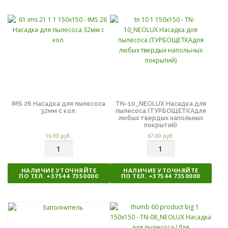
е
е
с
с
т
т
в
в
о
о
IMS 26 Насадка для пылесоса
TN-10_NEOLUX Насадка для
32мм с кол.
пылесоса (ТУРБОЩЕТКАдля
любых твердых напольных
покрытий)
16.00
руб.
67.00
руб.
К
К
о
о
л
л
НАЛИЧИЕ УТОЧНЯЙТЕ
НАЛИЧИЕ УТОЧНЯЙТЕ
и
и
ПО ТЕЛ. +37544 7350000
ПО ТЕЛ. +37544 7350000
ч
ч
е
е
с
с
т
т
в
в