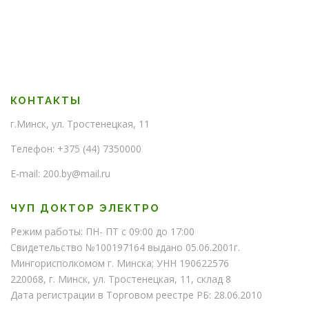
с
с
т
т
в
в
о
о
КОНТАКТЫ
г.Минск, ул. Тростенецкая, 11
Телефон: +375 (44) 7350000
E-mail: 200.by@mail.ru
ЧУП ДОКТОР ЭЛЕКТРО
Режим работы: ПН- ПТ с 09:00 до 17:00
Свидетельство №100197164 выдано 05.06.2001г.
Мингорисполкомом г. Минска; УНН 190622576
220068, г. Минск, ул. Тростенецкая, 11, склад 8
Дата регистрации в Торговом реестре РБ: 28.06.2010