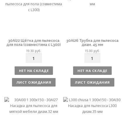
о
о
30AI22 Щётка для пылесоса
30AI26 Трубка для пылесоса
для пола (совместима с L300)
диам. 45 мм
19.30
руб.
15.00
руб.
К
К
о
о
л
л
НЕТ НА СКЛАДЕ
НЕТ НА СКЛАДЕ
и
и
ч
ч
ЛИСТ ОЖИДАНИЯ
ЛИСТ ОЖИДАНИЯ
е
е
с
с
т
т
в
в
о
о