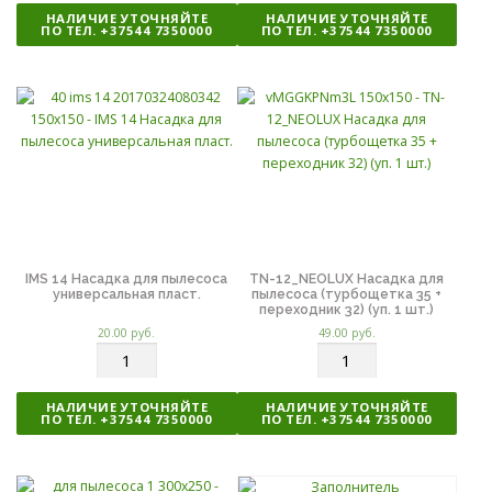
л
л
НАЛИЧИЕ УТОЧНЯЙТЕ
НАЛИЧИЕ УТОЧНЯЙТЕ
и
и
ПО ТЕЛ. +37544 7350000
ПО ТЕЛ. +37544 7350000
ч
ч
е
е
с
с
т
т
в
в
о
о
IMS 14 Насадка для пылесоса
TN-12_NEOLUX Насадка для
универсальная пласт.
пылесоса (турбощетка 35 +
переходник 32) (уп. 1 шт.)
20.00
руб.
49.00
руб.
К
К
о
о
л
л
НАЛИЧИЕ УТОЧНЯЙТЕ
НАЛИЧИЕ УТОЧНЯЙТЕ
и
и
ПО ТЕЛ. +37544 7350000
ПО ТЕЛ. +37544 7350000
ч
ч
е
е
с
с