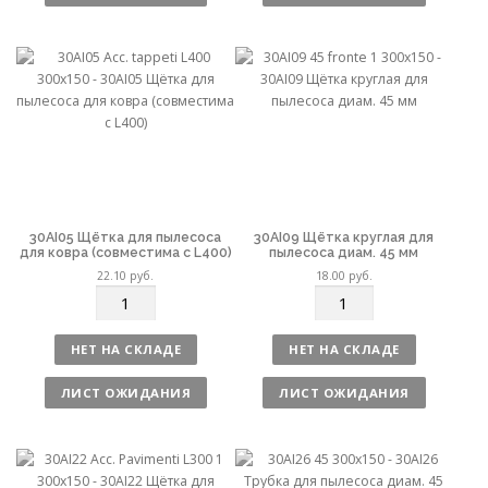
е
е
с
с
т
т
в
в
о
о
30AI05 Щётка для пылесоса
30AI09 Щётка круглая для
для ковра (совместима с L400)
пылесоса диам. 45 мм
22.10
руб.
18.00
руб.
К
К
о
о
л
л
НЕТ НА СКЛАДЕ
НЕТ НА СКЛАДЕ
и
и
ч
ч
ЛИСТ ОЖИДАНИЯ
ЛИСТ ОЖИДАНИЯ
е
е
с
с
т
т
в
в