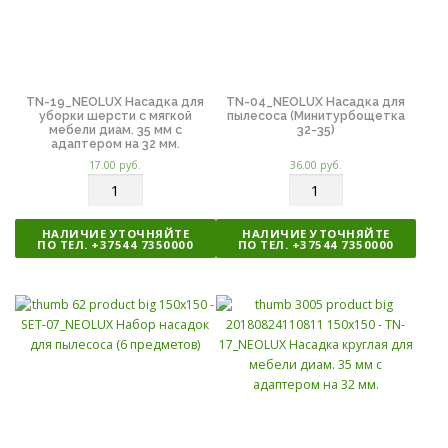
TN-19_NEOLUX Насадка для
TN-04_NEOLUX Насадка для
уборки шерсти с мягкой
пылесоса (Минитурбощетка
мебели диам. 35 мм с
32-35)
адаптером на 32 мм.
17.00
руб.
36.00
руб.
К
К
о
о
л
л
НАЛИЧИЕ УТОЧНЯЙТЕ
НАЛИЧИЕ УТОЧНЯЙТЕ
и
и
ПО ТЕЛ. +37544 7350000
ПО ТЕЛ. +37544 7350000
ч
ч
е
е
с
с
т
т
в
в
о
о