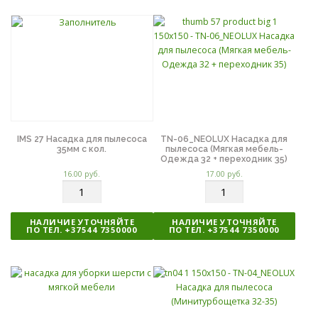
е
е
с
с
т
т
в
в
о
о
IMS 27 Насадка для пылесоса
TN-06_NEOLUX Насадка для
35мм с кол.
пылесоса (Мягкая мебель-
Одежда 32 + переходник 35)
16.00
руб.
17.00
руб.
К
К
о
о
л
л
НАЛИЧИЕ УТОЧНЯЙТЕ
НАЛИЧИЕ УТОЧНЯЙТЕ
и
и
ПО ТЕЛ. +37544 7350000
ПО ТЕЛ. +37544 7350000
ч
ч
е
е
с
с
т
т
в
в
о
о