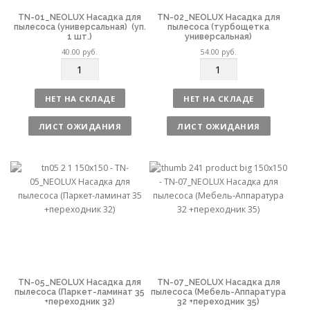
TN-01_NEOLUX Насадка для
TN-02_NEOLUX Насадка для
пылесоса (универсальная) (уп.
пылесоса (турбощетка
1 шт.)
универсальная)
40.00
руб.
54.00
руб.
К
К
о
о
л
л
НЕТ НА СКЛАДЕ
НЕТ НА СКЛАДЕ
и
и
ч
ч
ЛИСТ ОЖИДАНИЯ
ЛИСТ ОЖИДАНИЯ
е
е
с
с
т
т
в
в
о
о
TN-05_NEOLUX Насадка для
TN-07_NEOLUX Насадка для
пылесоса (Паркет-ламинат 35
пылесоса (Мебель-Аппаратура
+переходник 32)
32 +переходник 35)