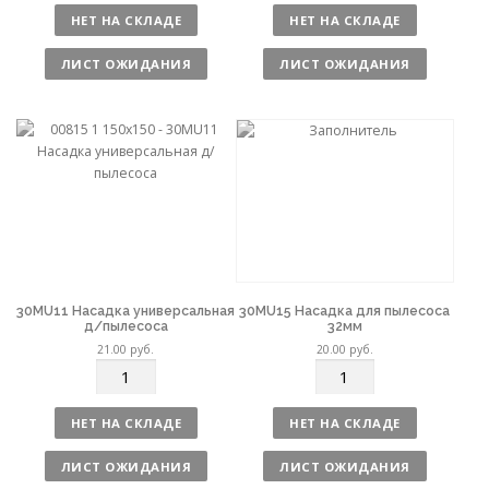
л
л
НЕТ НА СКЛАДЕ
НЕТ НА СКЛАДЕ
и
и
ч
ч
ЛИСТ ОЖИДАНИЯ
ЛИСТ ОЖИДАНИЯ
е
е
с
с
т
т
в
в
о
о
30MU11 Насадка универсальная
30MU15 Насадка для пылесоса
д/пылесоса
32мм
21.00
руб.
20.00
руб.
К
К
о
о
л
л
НЕТ НА СКЛАДЕ
НЕТ НА СКЛАДЕ
и
и
ч
ч
ЛИСТ ОЖИДАНИЯ
ЛИСТ ОЖИДАНИЯ
е
е