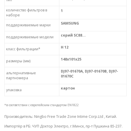
количество фильтров в
1
наборе
SAMSUNG
поддерживаемые марки
серий SC88…
поддерживаемые модели
H 12
класс фильтрации*
148х101х25
размеры (мм)
DJ97-01670A, DJ97-01670B, DJ97-
альтернативные
01670C
партномера
картон
упаковка
*в соответствии с европейским стандартом EN1822
Производитель: Ningbo Free Trade Zone Intime Corp.Ltd , Китай.
Импортёр в РБ: ЧУП Доктор Электро, г.Минск, пр-т Пушкина 85-237.