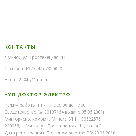
с
с
т
т
в
в
о
о
КОНТАКТЫ
г.Минск, ул. Тростенецкая, 11
Телефон: +375 (44) 7350000
E-mail: 200.by@mail.ru
ЧУП ДОКТОР ЭЛЕКТРО
Режим работы: ПН- ПТ с 09:00 до 17:00
Свидетельство №100197164 выдано 05.06.2001г.
Мингорисполкомом г. Минска; УНН 190622576
220068, г. Минск, ул. Тростенецкая, 11, склад 8
Дата регистрации в Торговом реестре РБ: 28.06.2010