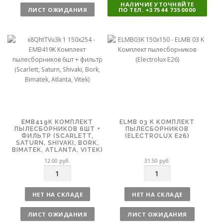
НАЛИЧИЕ УТОЧНЯЙТЕ
ч
и
ЛИСТ ОЖИДАНИЯ
ПО ТЕЛ. +37544 7350000
е
ч
с
е
т
с
в
т
о
в
о
EMB419K КОМПЛЕКТ
ELMB 03 K КОМПЛЕКТ
ПЫЛЕСБОРНИКОВ 6ШТ +
ПЫЛЕСБОРНИКОВ
ФИЛЬТР (SCARLETT,
(ELECTROLUX E26)
SATURN, SHIVAKI, BORK,
BIMATEK, ATLANTA, VITEK)
12.00
руб.
31.50
руб.
К
К
о
о
л
л
НЕТ НА СКЛАДЕ
НЕТ НА СКЛАДЕ
и
и
ч
ч
ЛИСТ ОЖИДАНИЯ
ЛИСТ ОЖИДАНИЯ
е
е