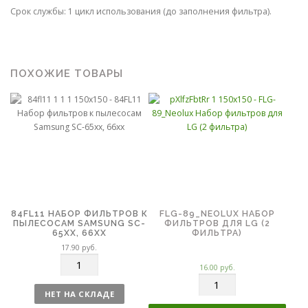
Срок службы: 1 цикл использования (до заполнения фильтра).
ПОХОЖИЕ ТОВАРЫ
84FL11 НАБОР ФИЛЬТРОВ К
FLG-89_NEOLUX НАБОР
ПЫЛЕСОСАМ SAMSUNG SC-
ФИЛЬТРОВ ДЛЯ LG (2
65XX, 66XX
ФИЛЬТРА)
17.90
руб.
К
16.00
руб.
о
К
л
о
НЕТ НА СКЛАДЕ
и
л