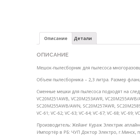
Описание
Детали
ОПИСАНИЕ
Мешок-пылесборник для пылесоса многоразовый
Объем пылесборника – 2,3 литра. Размер флан
Сменные мешки для пылесоса подходят на след
VC20M251AWB, VC20M253AWR, VC20M255AWB/AW
SC20M255AWB/AWN, SC20M257AWR, SC20M2589JD V
VC-61; VC-62; VC-63; VC-64; VC-67; VC-68; VC-69; V
Производитель: Жейанг Кураж Электрик аплайнс
Импортёр в РБ: ЧУП Доктор Электро, г.Минск, п