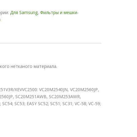
ории:
Для Samsung
,
Фильтры и мешки-
в
кого нетканого материала.
251V3R/XEVVC2500: VC20M2540JN, VC20M2560JP,
2560JP, SC20M251AWB, SC20M253AWR,
; SC53; EASY SC52; SC51; SC31; VC-58; VC-59;