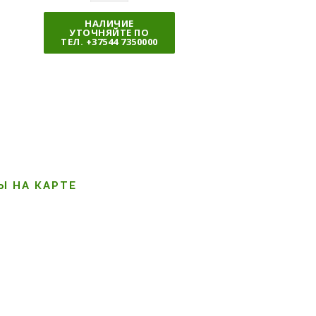
о
л
НАЛИЧИЕ
УТОЧНЯЙТЕ ПО
и
ТЕЛ. +37544 7350000
ч
е
с
т
в
о
Ы НА КАРТЕ