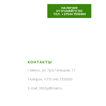
о
л
НАЛИЧИЕ
УТОЧНЯЙТЕ ПО
и
ТЕЛ. +37544 7350000
ч
е
с
т
в
о
КОНТАКТЫ
г.Минск, ул. Тростенецкая, 11
Телефон: +375 (44) 7350000
E-mail: 200.by@mail.ru