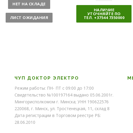
о
л
НЕТ НА СКЛАДЕ
л
и
НАЛИЧИЕ
УТОЧНЯЙТЕ ПО
и
ч
ЛИСТ ОЖИДАНИЯ
ТЕЛ. +37544 7350000
ч
е
е
с
с
т
т
в
в
о
о
ЧУП ДОКТОР ЭЛЕКТРО
М
Режим работы: ПН- ПТ с 09:00 до 17:00
Свидетельство №100197164 выдано 05.06.2001г.
Мингорисполкомом г. Минска; УНН 190622576
220068, г. Минск, ул. Тростенецкая, 11, склад 8
Дата регистрации в Торговом реестре РБ:
28.06.2010