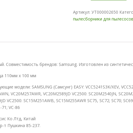
Артикул:
УТ000002650
Катег
пылесборники для пылесосо
. Совместимость брендов: Samsung. Изготовлен из синтетичес
ца 110мм х 100 мм
ующие модели: SAMSUNG (Самсунг) EASY: VCC5241S3K/XEV, VCC5
N, VC20M257AWR, VC20M2589JD VC2500: SC20M2540JN, SC20M
C2500: SC15M251AWB, SC15M255AWR SC75, SC72; SC70; SC69; SC54
C-71; VC-86
ис Ко Лтд, Китай
р-т Пушкина 85-237.