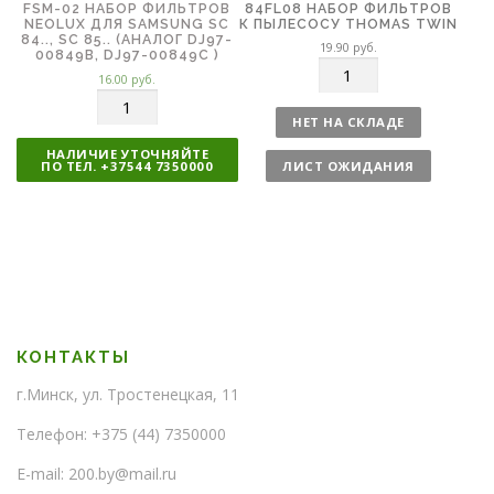
FSM-02 НАБОР ФИЛЬТРОВ
84FL08 НАБОР ФИЛЬТРОВ
NEOLUX ДЛЯ SAMSUNG SC
К ПЫЛЕСОСУ THOMAS TWIN
84.., SC 85.. (АНАЛОГ DJ97-
19.90
руб.
00849B, DJ97-00849C )
К
16.00
руб.
о
К
л
о
НЕТ НА СКЛАДЕ
и
л
НАЛИЧИЕ УТОЧНЯЙТЕ
ч
и
ПО ТЕЛ. +37544 7350000
ЛИСТ ОЖИДАНИЯ
е
ч
с
е
т
с
в
т
о
в
о
КОНТАКТЫ
г.Минск, ул. Тростенецкая, 11
Телефон: +375 (44) 7350000
E-mail: 200.by@mail.ru