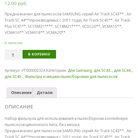
12.00
руб.
Предназначен для пылесосов SAMSUNG серий Air Track SC43** , Air
Track SC 44**(производимых с 2011 года), Air Track SC45**, Air Track
Plus SC47**, SC15M21****, SC18M21****, VCDC20**, VCMA15**,
VCMA16**, VCMA18**, VCMA20**.
В наличии
Количество
В КОРЗИНУ
Артикул:
УТ000002324
Категории:
Для Samsung
,
для SC43..
,
для SC44..
,
для SC45..
,
Фильтры и мешки-пылесборники для пылесосов
Описание
Детали
ОПИСАНИЕ
Набор фильтров для использования в пылесборном контейнере
пылесосов циклонного типа, без мешка.
Предназначен для пылесосов SAMSUNG серий Air Track SC43** , Air
Track SC 44**(производимых с 2011 года), Air Track SC45**, Air Track