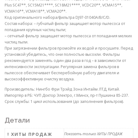
Plus SC47**, SC15M21****, SC18M21****, VCDC20**, VCMA15**,
VCMA16**, VCMA18**, VCMA20**.
Код оригинального набора/фильтра DJ97-01040A/B/С/D.
Состав набора: – губчатый фильтр защищает мотор пылесоса от
попадания крупных частиц пыли;
– сетчатый фильтр защищает мотор пылесоса от попадания мелких
частиц пыли.
При загрязнении фильтров промойте их водой и просушите. Перед
установкой убедитесь, что они полностью высохли. Фильтры
рекомендуется заменять один-два раза в год – в зависимости от
интенсивности эксплуатации. Регулярная замена фильтров в
пылесосе обеспечивает бесперебойную работу двигателя и
высокоэффективную очистку воздуха.
Производитель: Нингбо Фри Трэйд Зона Интайм ЛТД, Китай.
Импортёр в РБ: ЧУП Доктор Электро, г.Минск, пр-т Пушкина 85-237.
Срок службы: 1 цикл использования (до заполнения фильтров).
Детали
! ХИТЫ ПРОДАЖ
Показать только ХИТЫ ПРОДАЖ