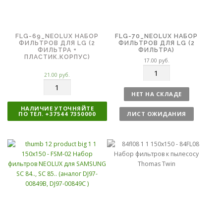
FLG-69_NEOLUX НАБОР
FLG-70_NEOLUX НАБОР
ФИЛЬТРОВ ДЛЯ LG (2
ФИЛЬТРОВ ДЛЯ LG (2
ФИЛЬТРА +
ФИЛЬТРА)
ПЛАСТИК.КОРПУС)
17.00
руб.
К
21.00
руб.
о
К
л
о
НЕТ НА СКЛАДЕ
и
л
НАЛИЧИЕ УТОЧНЯЙТЕ
ч
и
ПО ТЕЛ. +37544 7350000
ЛИСТ ОЖИДАНИЯ
е
ч
с
е
т
с
в
т
о
в
о