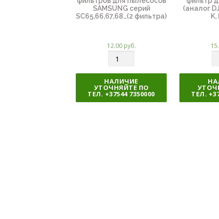
фильтров для пылесосов
фильтр 
SAMSUNG серий
(аналог D
SC65,66,67,68…(2 фильтра)
K, 
12.00
руб.
15
К
К
о
о
л
л
НАЛИЧИЕ
НА
УТОЧНЯЙТЕ ПО
УТОЧ
и
и
ТЕЛ. +37544 7350000
ТЕЛ. +3
ч
ч
е
е
с
с
т
т
в
в
о
о