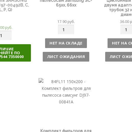
для SAMSUNG
пылесосам Samsung SC-
Циклонный 
J97-00492B, C,
65xx, 66xx
двумя адапт
L, P, Q)
трубок 32 и
диам
17.90
руб.
36.00
р
.00
руб.
К
К
о
о
л
л
НЕТ НА СКЛАДЕ
НЕТ НА 
и
и
ЛИЧИЕ
НЯЙТЕ ПО
ч
ч
7544 7350000
ЛИСТ ОЖИДАНИЯ
ЛИСТ ОЖ
е
е
с
с
т
т
в
в
о
о
Комплект фильтров для