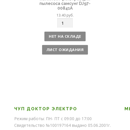
пылесоса самсунг DJ97-
00841A
13.40
руб.
К
о
л
НЕТ НА СКЛАДЕ
и
ч
ЛИСТ ОЖИДАНИЯ
е
с
т
в
о
ЧУП ДОКТОР ЭЛЕКТРО
М
Режим работы: ПН- ПТ с 09:00 до 17:00
Свидетельство №100197164 выдано 05.06.2001г.