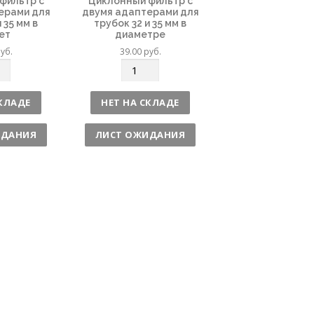
фильтр с
Циклонный фильтр с
ерами для
двумя адаптерами для
 35 мм в
трубок 32 и 35 мм в
ет
диаметре
уб.
39.00
руб.
К
о
л
СКЛАДЕ
НЕТ НА СКЛАДЕ
и
ч
ИДАНИЯ
ЛИСТ ОЖИДАНИЯ
е
с
т
в
о