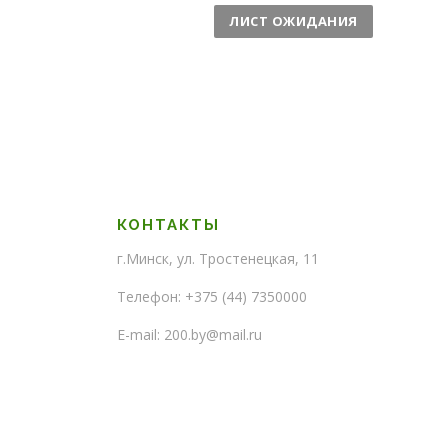
ч
ЛИСТ ОЖИДАНИЯ
е
с
т
в
о
КОНТАКТЫ
г.Минск, ул. Тростенецкая, 11
Телефон: +375 (44) 7350000
E-mail: 200.by@mail.ru