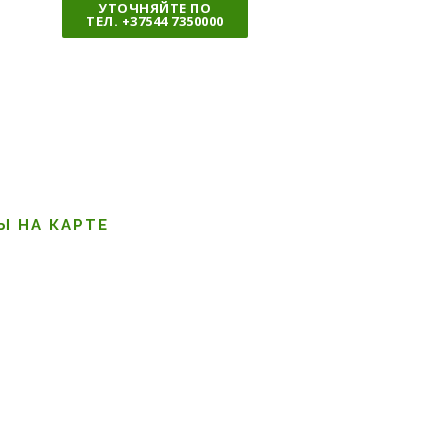
УТОЧНЯЙТЕ ПО
и
ТЕЛ. +37544 7350000
ч
е
с
т
в
о
Ы НА КАРТЕ