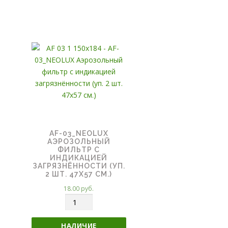
AF-03_NEOLUX
АЭРОЗОЛЬНЫЙ
ФИЛЬТР С
ИНДИКАЦИЕЙ
ЗАГРЯЗНЁННОСТИ (УП.
2 ШТ. 47Х57 СМ.)
18.00
руб.
К
о
л
НАЛИЧИЕ