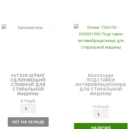
00TS26 ШЛАНГ
KG0001990
УДЛИНЯЮЩИЙ
ПОДСТАВКИ
СЛИВНОЙ ДЛЯ
АНТИВИБРАЦИОННЫЕ
СТИРАЛЬНОЙ
ДЛЯ СТИРАЛЬНОЙ
МАШИНЫ
МАШИНЫ
8.70
руб.
14.00
руб.
К
К
о
о
л
НЕТ НА СКЛАДЕ
л
и
НАЛИЧИЕ