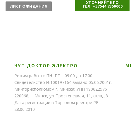
УТОЧНЯЙТЕ ПО
и
ч
ЛИСТ ОЖИДАНИЯ
ТЕЛ. +37544 7350000
ч
е
е
с
с
т
т
в
в
о
о
ЧУП ДОКТОР ЭЛЕКТРО
М
Режим работы: ПН- ПТ с 09:00 до 17:00
Свидетельство №100197164 выдано 05.06.2001г.
Мингорисполкомом г. Минска; УНН 190622576
220068, г. Минск, ул. Тростенецкая, 11, склад 8
Дата регистрации в Торговом реестре РБ:
28.06.2010