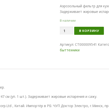
Аэрозольный фильтр для кухо
Задерживает жировые испаре
В наличии
Количество
В КОРЗИНУ
Артикул:
СТ000009541
Катег
быттехники
ер.
 см (уп. 1 шт.).
Задерживает жировые испарения и сажу.
orp.Ltd , Китай. Импортёр в РБ: ЧУП Доктор Электро, г.Минск, пр