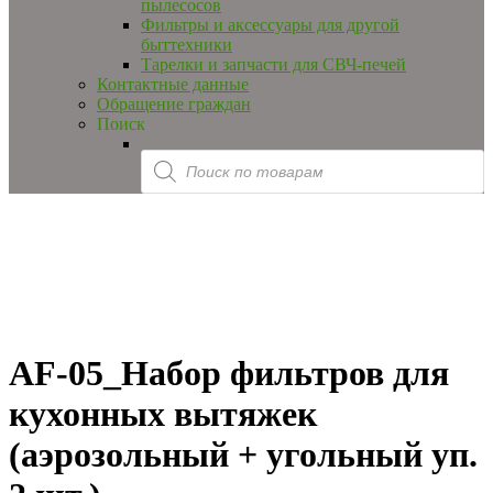
пылесосов
Фильтры и аксессуары для другой
быттехники
Тарелки и запчасти для СВЧ-печей
Контактные данные
Обращение граждан
Поиск
Products
search
AF-05_Набор фильтров для
кухонных вытяжек
(аэрозольный + угольный уп.