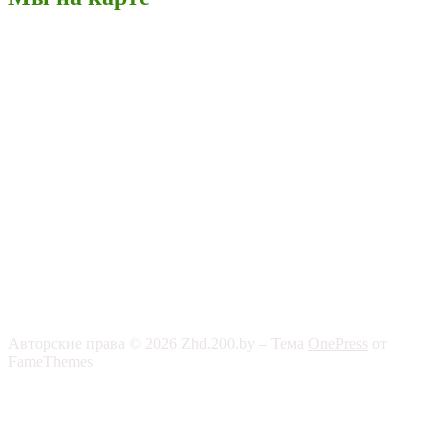
Авторские права © 2026 Zhd.200.by
–
Тема
OnePress
от
FameThemes
Лист ожидания
Оставьте свой E-mail и укажите необходимое
количество товара. Мы сообщим Вам о поступлении данного
товара.
Email
Количество