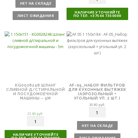
л
о
НЕТ НА СКЛАДЕ
и
л
НАЛИЧИЕ УТОЧНЯЙТЕ
ч
и
ЛИСТ ОЖИДАНИЯ
ПО ТЕЛ. +37544 7350000
е
ч
с
е
т
с
в
т
о
в
о
KG0028248 ШЛАНГ
AF-05_НАБОР ФИЛЬТРОВ
СЛИВНОЙ Д/СТИРАЛЬНОЙ
ДЛЯ КУХОННЫХ ВЫТЯЖЕК
И ПОСУДОМОЕЧНОЙ
(АЭРОЗОЛЬНЫЙ +
МАШИНЫ – 5M
УГОЛЬНЫЙ УП. 2 ШТ.)
30.80
руб.
К
22.60
руб.
о
К
л
о
НЕТ НА СКЛАДЕ
и
л
НАЛИЧИЕ УТОЧНЯЙТЕ
ч
и
ПО ТЕЛ. +37544 7350000
ЛИСТ ОЖИДАНИЯ