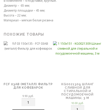
В комплекте – 4 подставки, круглые.
Диаметр – 65 мм;
Диаметр площадки – 45 мм;
Высота – 22 мм;
Материал – мягкая белая резина
ПОХОЖИЕ ТОВАРЫ
FCF 03AB (МЕТАЛЛ) ФИЛЬТР
KG0021309 ШЛАНГ
ДЛЯ КОФЕВАРОК
СЛИВНОЙ ДЛЯ
СТИРАЛЬНОЙ И
ПОСУДОМОЕЧНОЙ
9.90
руб.
МАШИНЫ, 3 М
К
10.00
руб.
о
К