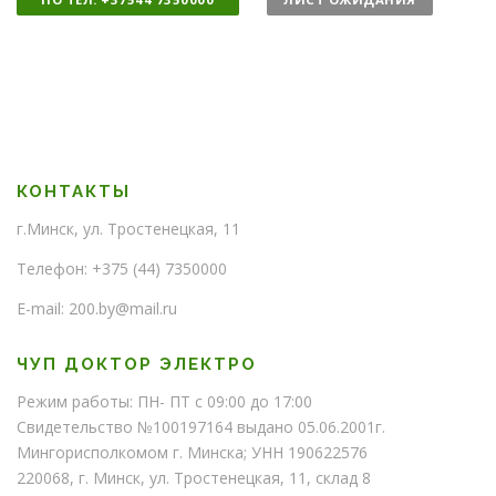
е
ч
с
е
т
с
в
т
о
в
о
КОНТАКТЫ
г.Минск, ул. Тростенецкая, 11
Телефон: +375 (44) 7350000
E-mail: 200.by@mail.ru
ЧУП ДОКТОР ЭЛЕКТРО
Режим работы: ПН- ПТ с 09:00 до 17:00
Свидетельство №100197164 выдано 05.06.2001г.
Мингорисполкомом г. Минска; УНН 190622576
220068, г. Минск, ул. Тростенецкая, 11, склад 8