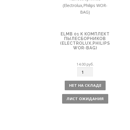
ELMB 01 K КОМПЛЕКТ
ПЫЛЕСБОРНИКОВ
(ELECTROLUX,PHILIPS
WOR-BAG)
14.00
руб.
К
о
л
НЕТ НА СКЛАДЕ
и
ч
ЛИСТ ОЖИДАНИЯ
е
с
т
в