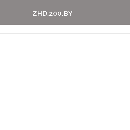
Перейти
к
ZHD.200.BY
содержимому