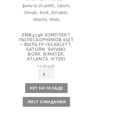
EMB419K КОМПЛЕКТ
ПЫЛЕСБОРНИКОВ 6ШТ
+ ФИЛЬТР (SCARLETT,
SATURN, SHIVAKI,
BORK, BIMATEK,
ATLANTA, VITEK)
12.00
руб.
К
о
л
НЕТ НА СКЛАДЕ
и
ч
ЛИСТ ОЖИДАНИЯ
е
с
т
в