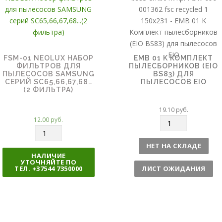
FSM-01 NEOLUX НАБОР
EMB 01 K КОМПЛЕКТ
ФИЛЬТРОВ ДЛЯ
ПЫЛЕСБОРНИКОВ (EIO
ПЫЛЕСОСОВ SAMSUNG
BS83) ДЛЯ
СЕРИЙ SC65,66,67,68…
ПЫЛЕСОСОВ EIO
(2 ФИЛЬТРА)
19.10
руб.
12.00
руб.
К
К
о
о
л
НЕТ НА СКЛАДЕ
л
и
НАЛИЧИЕ
УТОЧНЯЙТЕ ПО
и
ч
ТЕЛ. +37544 7350000
ЛИСТ ОЖИДАНИЯ
ч
е
е
с
с
т
т
в
в