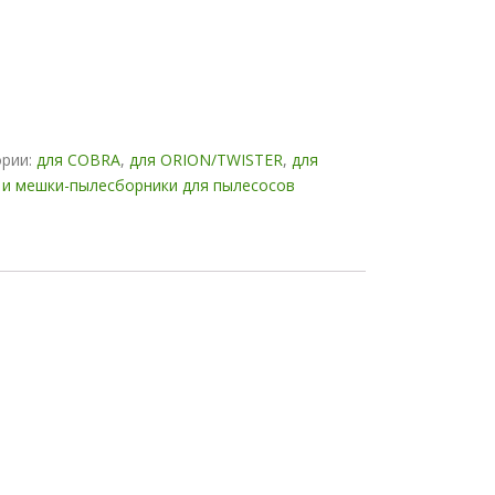
ории:
для COBRA
,
для ORION/TWISTER
,
для
 и мешки-пылесборники для пылесосов