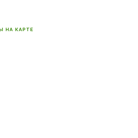
о
Ы НА КАРТЕ