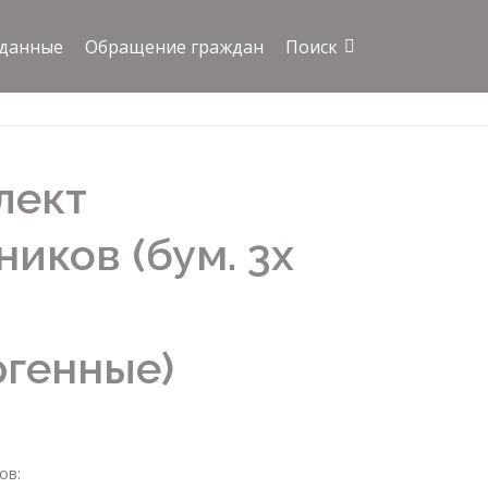
 данные
Обращение граждан
Поиск
лект
иков (бум. 3х
ргенные)
ов: