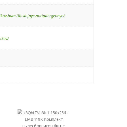
nikov-bum-3h-slojnye-antiallergennye/
nikov/