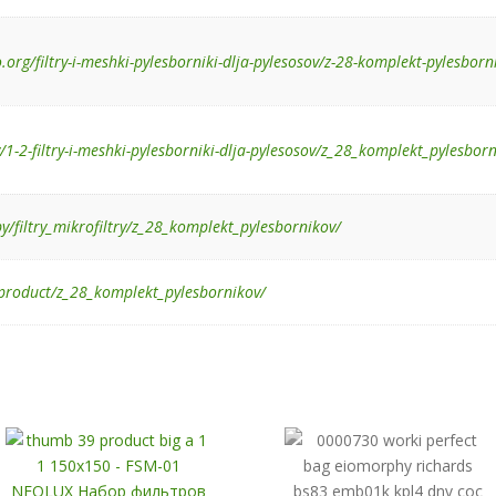
o.org/filtry-i-meshki-pylesborniki-dlja-pylesosov/z-28-komplekt-pylesbor
by/1-2-filtry-i-meshki-pylesborniki-dlja-pylesosov/z_28_komplekt_pylesbor
y/filtry_mikrofiltry/z_28_komplekt_pylesbornikov/
/product/z_28_komplekt_pylesbornikov/