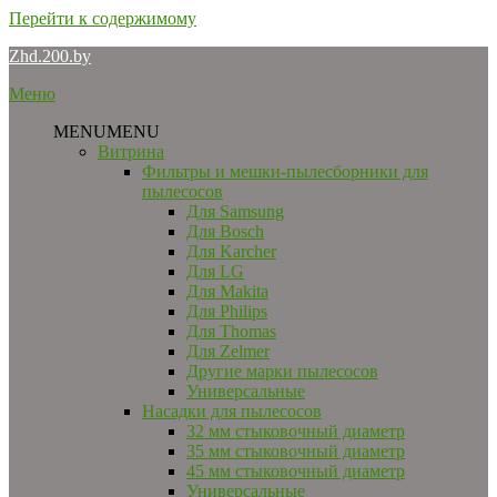
Перейти к содержимому
Zhd.200.by
Меню
MENU
MENU
Витрина
Фильтры и мешки-пылесборники для
пылесосов
Для Samsung
Для Bosch
Для Karcher
Для LG
Для Makita
Для Philips
Для Thomas
Для Zelmer
Другие марки пылесосов
Универсальные
Насадки для пылесосов
32 мм стыковочный диаметр
35 мм стыковочный диаметр
45 мм стыковочный диаметр
Универсальные