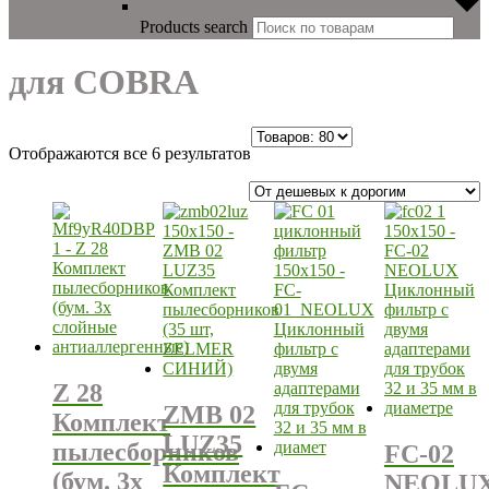
Products search
для COBRA
Отображаются все 6 результатов
Z 28
ZMB 02
Комплект
LUZ35
пылесборников
FC-02
Комплект
(бум. 3х
NEOLU