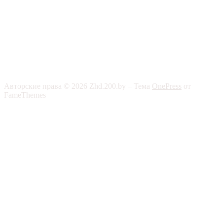
Авторские права © 2026 Zhd.200.by
–
Тема
OnePress
от
FameThemes
Лист ожидания
Оставьте свой E-mail и укажите необходимое
количество товара. Мы сообщим Вам о поступлении данного
товара.
Email
Количество
Мы не разглашаем
конфиденциальную информацию.
Отправить