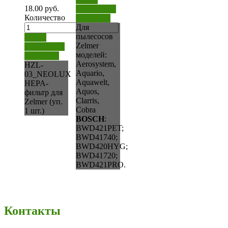
18.00
руб.
складе
Лист
Количество
ожидания
Для
пылесосов
нет на
Zelmer
складе
Лист
моделей:
ожидания
Aerosystem,
HZL-
Aquario,
03_NEOLUX
Aquawelt,
HEPA-
Aquos,
фильтр для
Clarris,
Zelmer (уп.
Cobra
1 шт.)
BOSCH
:
BWD421PET;
BWD41740;
BWD420HYG;
BWD41720;
BWD421PRO.
Контакты