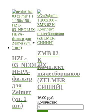
ZMB 02
HZL-
K
03_NEOLUX
Комплект
HEPA-
пылесборников
фильтр
(ZELMER
для
СИНИЙ)
Zelmer
16.00
руб.
(уп. 1
Количество
шт.)
нет на