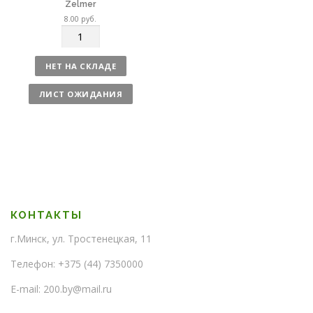
Zelmer
8.00
руб.
К
о
л
НЕТ НА СКЛАДЕ
и
ч
ЛИСТ ОЖИДАНИЯ
е
с
т
в
о
КОНТАКТЫ
г.Минск, ул. Тростенецкая, 11
Телефон: +375 (44) 7350000
E-mail: 200.by@mail.ru