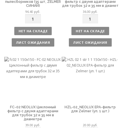
пылесборников (35 шт, ZELMER
фильтр с двумя адаптерами
СИНИЙ)
для трубок 32 и 35 мм в диамет
96.40
руб.
36.00
руб.
К
К
о
о
л
л
НЕТ НА СКЛАДЕ
НЕТ НА СКЛАДЕ
и
и
ч
ч
ЛИСТ ОЖИДАНИЯ
ЛИСТ ОЖИДАНИЯ
е
е
с
с
т
т
в
в
о
о
FC-02 NEOLUX Циклонный
HZL-02_NEOLUX EPA-фильтр
фильтр с двумя адаптерами
для Zelmer (уп. 1 шт.)
для трубок 32 и 35 мм в
диаметре
39.00
руб.
20.00
руб.