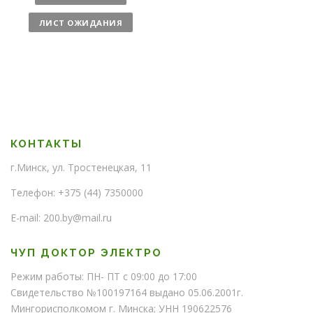
и
ч
ЛИСТ ОЖИДАНИЯ
е
с
т
в
о
КОНТАКТЫ
г.Минск, ул. Тростенецкая, 11
Телефон: +375 (44) 7350000
E-mail: 200.by@mail.ru
ЧУП ДОКТОР ЭЛЕКТРО
Режим работы: ПН- ПТ с 09:00 до 17:00
Свидетельство №100197164 выдано 05.06.2001г.
Мингорисполкомом г. Минска; УНН 190622576