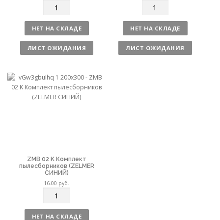
К
К
о
о
л
л
НЕТ НА СКЛАДЕ
НЕТ НА СКЛАДЕ
и
и
ч
ч
ЛИСТ ОЖИДАНИЯ
ЛИСТ ОЖИДАНИЯ
е
е
с
с
т
т
в
в
о
о
ZMB 02 K Комплект
пылесборников (ZELMER
СИНИЙ)
16.00
руб.
К
о
л
НЕТ НА СКЛАДЕ